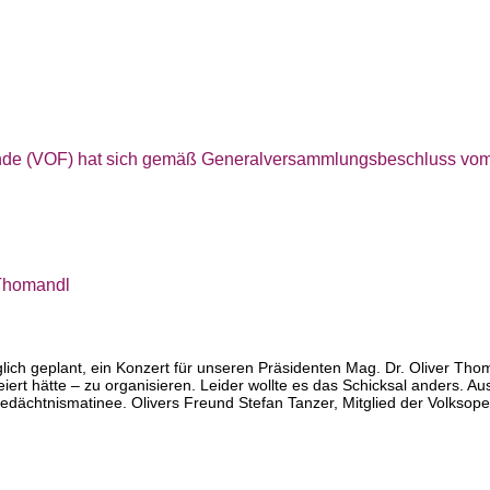
unde (VOF) hat sich gemäß Generalversammlungsbeschluss vom
 Thomandl
ich geplant, ein Konzert für unseren Präsidenten Mag. Dr. Oliver Tho
iert hätte – zu organisieren. Leider wollte es das Schicksal anders. A
dächtnismatinee. Olivers Freund Stefan Tanzer, Mitglied der Volksope