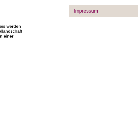
Impressum
reis werden
llandschaft
n einer