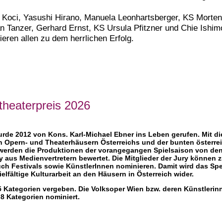
Koci, Yasushi Hirano, Manuela Leonhartsberger, KS Morte
n Tanzer, Gerhard Ernst, KS Ursula Pfitzner und Chie Ishim
lieren allen zu dem herrlichen Erfolg.
theaterpreis 2026
rde 2012 von Kons. Karl-Michael Ebner ins Leben gerufen. Mit di
 Opern- und Theaterhäusern Österreichs und der bunten österre
 werden die Produktionen der vorangegangen Spielsaison von d
 aus Medienvertretern bewertet. Die Mitglieder der Jury können z
ch Festivals sowie KünstlerInnen nominieren. Damit wird das Sp
elfältige Kulturarbeit an den Häusern in Österreich wider.
15 Kategorien vergeben. Die Volksoper Wien bzw. deren Künstleri
8 Kategorien nominiert.