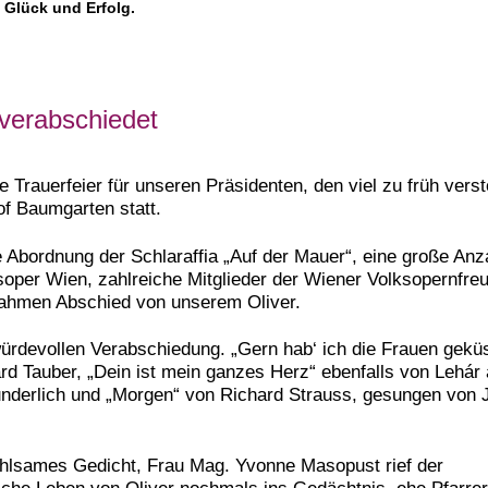
 Glück und Erfolg.
verabschiedet
 Trauerfeier für unseren Präsidenten, den viel zu früh vers
f Baumgarten statt.
e Abordnung der Schlaraffia „Auf der Mauer“, eine große Anz
soper Wien, zahlreiche Mitglieder der Wiener Volksopernfre
ahmen Abschied von unserem Oliver.
ürdevollen Verabschiedung. „Gern hab‘ ich die Frauen gekü
d Tauber, „Dein ist mein ganzes Herz“ ebenfalls von Lehár
nderlich und „Morgen“ von Richard Strauss, gesungen von
nfühlsames Gedicht, Frau Mag. Yvonne Masopust rief der
che Leben von Oliver nochmals ins Gedächtnis, ehe Pfarre