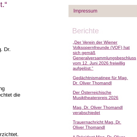
t.“
Impressum
Berichte
„Der Verein der Wiener
Volksopernfreunde (VOF) hat
. Dr.
sich gemäß
Generalversammlungsbeschluss
vom 12. Juni 2026 freiwillig
aufgelöst.“
Gedächtnismatinee für Mag.
Dr. Oliver Thomandl
ung
Der Österreichische
chtet die
Musiktheaterpreis 2026
Mag. Dr. Oliver Thomandl
verabschiedet
Trauernachricht Mag. Dr.
Oliver Thomandl
zichtet.
† Präsident Mag. Dr. Oliver