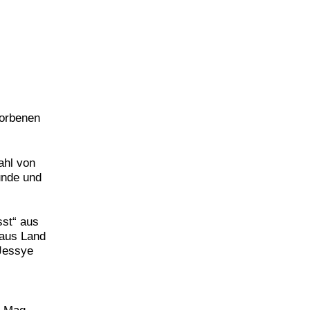
torbenen
ahl von
unde und
sst“ aus
 aus Land
 Jessye
r Mag.