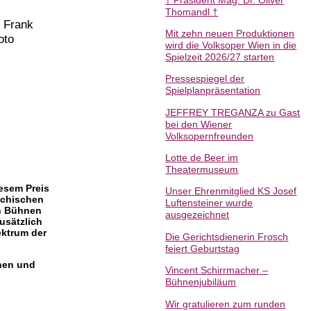
Thomandl †
n Frank
Mit zehn neuen Produktionen
oto
wird die Volksoper Wien in die
Spielzeit 2026/27 starten
Pressespiegel der
Spielplanpräsentation
JEFFREY TREGANZA zu Gast
bei den Wiener
Volksopernfreunden
Lotte de Beer im
Theatermuseum
esem Preis
Unser Ehrenmitglied KS Josef
ichischen
Luftensteiner wurde
en Bühnen
ausgezeichnet
usätzlich
ektrum der
Die Gerichtsdienerin Frosch
feiert Geburtstag
nnen und
Vincent Schirrmacher –
Bühnenjubiläum
Wir gratulieren zum runden