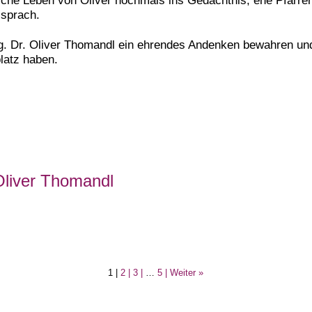
 sprach.
. Dr. Oliver Thomandl ein ehrendes Andenken bewahren und
latz haben.
Oliver Thomandl
Seite
Seite
Seite
Seite
1
|
2
|
3
|
…
5
|
Weiter »