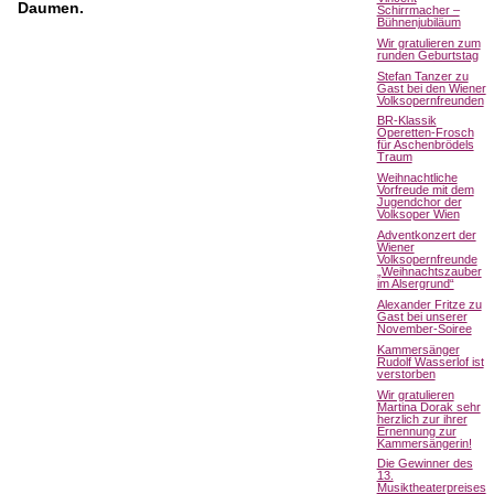
Daumen.
Schirrmacher –
Bühnenjubiläum
Wir gratulieren zum
runden Geburtstag
Stefan Tanzer zu
Gast bei den Wiener
Volksopernfreunden
BR-Klassik
Operetten-Frosch
für Aschenbrödels
Traum
Weihnachtliche
Vorfreude mit dem
Jugendchor der
Volksoper Wien
Adventkonzert der
Wiener
Volksopernfreunde
„Weihnachtszauber
im Alsergrund“
Alexander Fritze zu
Gast bei unserer
November-Soiree
Kammersänger
Rudolf Wasserlof ist
verstorben
Wir gratulieren
Martina Dorak sehr
herzlich zur ihrer
Ernennung zur
Kammersängerin!
Die Gewinner des
13.
Musiktheaterpreises