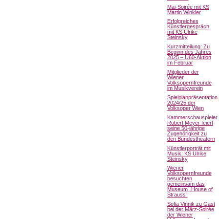
Mai-Soirée mit KS
Martin Winkler
Erfolgreiches
Künstlergespräch
mit KS Ulrike
Steinsky
Kurzmitteilung: Zu
Beginn des Jahres
2025 – Ü60-Aktion
im Februar
Mitglieder der
Wiener
Volksopernfreunde
im Musikverein
Spielplanpräsentation
2024/25 der
Volksoper Wien
Kammerschauspieler
Robert Meyer feiert
seine 50-jährige
Zugehörigkeit zu
den Bundestheatern
Künstlerporträt mit
Musik: KS Ulrike
Steinsky
Wiener
Volksopernfreunde
besuchten
gemeinsam das
Museum „House of
Strauss“
Sofia Vinnik zu Gast
bei der März-Soirée
der Wiener