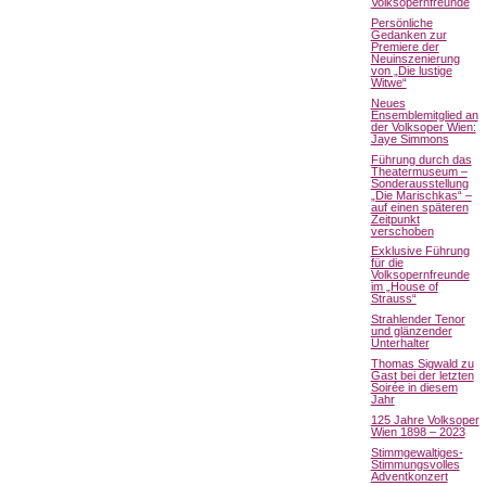
Volksopernfreunde
Persönliche
Gedanken zur
Premiere der
Neuinszenierung
von „Die lustige
Witwe“
Neues
Ensemblemitglied an
der Volksoper Wien:
Jaye Simmons
Führung durch das
Theatermuseum –
Sonderausstellung
„Die Marischkas“ –
auf einen späteren
Zeitpunkt
verschoben
Exklusive Führung
für die
Volksopernfreunde
im „House of
Strauss“
Strahlender Tenor
und glänzender
Unterhalter
Thomas Sigwald zu
Gast bei der letzten
Soirée in diesem
Jahr
125 Jahre Volksoper
Wien 1898 – 2023
Stimmgewaltiges-
Stimmungsvolles
Adventkonzert