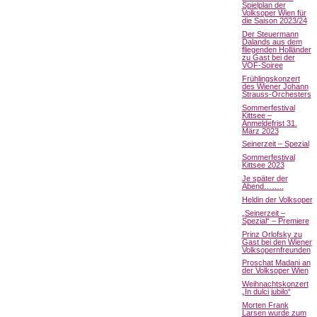
Spielplan der
Volksoper Wien für
die Saison 2023/24
Der Steuermann
Dalands aus dem
fliegenden Holländer
zu Gast bei der
VOF-Soiree
Frühlingskonzert
des Wiener Johann
Strauss-Orchesters
Sommerfestival
Kittsee –
Anmeldefrist 31.
März 2023
Seinerzeit – Spezial
Sommerfestival
Kittsee 2023
Je später der
Abend……..
Heldin der Volksoper
„Seinerzeit –
Spezial“ – Premiere
Prinz Orlofsky zu
Gast bei den Wiener
Volksopernfreunden
Proschat Madani an
der Volksoper Wien
Weihnachtskonzert
„In dulci jubilo“
Morten Frank
Larsen wurde zum