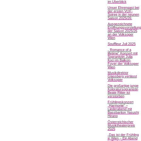
im Überblick
Unser Ehrengast bei
der ersten VOF-
Soiree in der neunen
Saison 2025/26:
Ausgezeichnete
Eröffnungsvorstellung
der Saison 2025/26
an der Volksoper
Wien
Souffleur Juli 2025
„ Romance of a
lifetime“ Konzert mit
Sopranistin Julia
Koci im Balkon-
Foyer der Volksoper
Wien
Musikdirektor
Glassberg verlässt
Volksoper
Die großartige junge
Koloratursopranistin
Beate Ritter ist
verstorben
Frühlingskonzert
„Harmonie“ –
Liederabend mit
Bassbariton Yasushi
Hirano
Österreichischer
Musiktheaterpreis
2025
„Das ist der Frühling
in Wien – Ein Abend