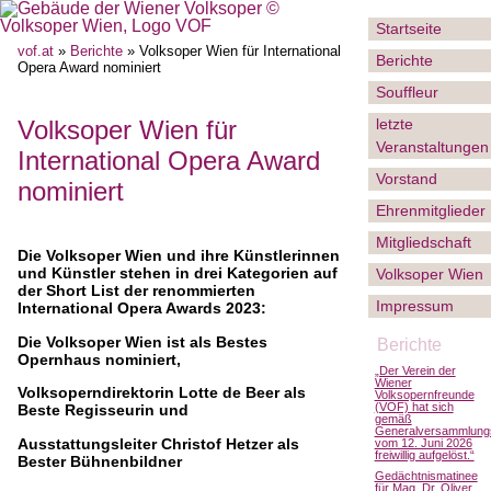
Startseite
vof.at
»
Berichte
» Volksoper Wien für International
Berichte
Opera Award nominiert
Souffleur
letzte
Volksoper Wien für
Veranstaltungen
International Opera Award
Vorstand
nominiert
Ehrenmitglieder
Mitgliedschaft
Die Volksoper Wien und ihre Künstlerinnen
und Künstler stehen in drei Kategorien auf
Volksoper Wien
der Short List der renommierten
Impressum
International Opera Awards 2023:
Die Volksoper Wien ist als Bestes
Berichte
Opernhaus nominiert,
„Der Verein der
Wiener
Volksoperndirektorin Lotte de Beer als
Volksopernfreunde
(VOF) hat sich
Beste Regisseurin und
gemäß
Generalversammlung
Ausstattungsleiter Christof Hetzer als
vom 12. Juni 2026
freiwillig aufgelöst.“
Bester Bühnenbildner
Gedächtnismatinee
für Mag. Dr. Oliver