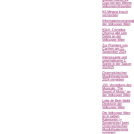
Gast bei den Wiener
Volksopernfreunden
KS Mirjana Irosch
verstorben
Informationsveranstal
der Volksoper Wien
KSch. Cornelius
Obonya gibt sein
Debüt an der
Volksoper Wien
Zur Premiere von
Carmen am 21.
September 2024
Interessante und
unterhaltsame 1.
Soirée in der Saison
2024/25
Österreichischer
Musiktheaterpreis
2024 vergeben
150. Vorstellung des
Musicals „The
Sound of Music“ an
der Volksoper Wien
Lotte de Beer bleibt
Direktorin der
Volksoper Wien
Die Volksoper Wien
ist in sieben
Kategorien (+
Sonderpreis) beim
Österreichischen
Musiktheaterpreis
nominiert