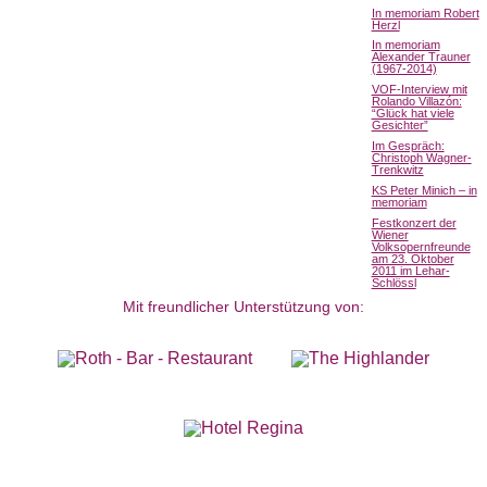
In memoriam Robert
Herzl
In memoriam
Alexander Trauner
(1967-2014)
VOF-Interview mit
Rolando Villazón:
“Glück hat viele
Gesichter”
Im Gespräch:
Christoph Wagner-
Trenkwitz
KS Peter Minich – in
memoriam
Festkonzert der
Wiener
Volksopernfreunde
am 23. Oktober
2011 im Lehar-
Schlössl
Mit freundlicher Unterstützung von: