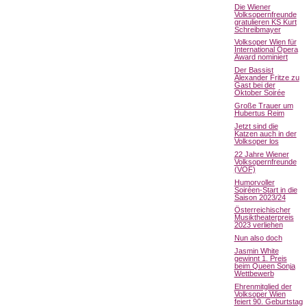
Die Wiener
Volksopernfreunde
gratulieren KS Kurt
Schreibmayer
Volksoper Wien für
International Opera
Award nominiert
Der Bassist
Alexander Fritze zu
Gast bei der
Oktober Soirée
Große Trauer um
Hubertus Reim
Jetzt sind die
Katzen auch in der
Volksoper los
22 Jahre Wiener
Volksopernfreunde
(VOF)
Humorvoller
Soiréen-Start in die
Saison 2023/24
Österreichischer
Musiktheaterpreis
2023 verliehen
Nun also doch
Jasmin White
gewinnt 1. Preis
beim Queen Sonja
Wettbewerb
Ehrenmitglied der
Volksoper Wien
feiert 90. Geburtstag