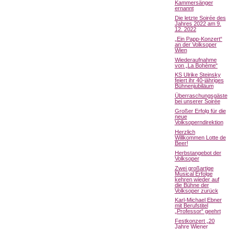
Kammersänger
ernannt
Die letzte Soirée des
Jahres 2022 am 9.
12. 2022
„Ein Papp-Konzert“
an der Volksoper
Wien
Wiederaufnahme
von „La Bohème“
KS Ulrike Steinsky
feiert ihr 40-jähriges
Bühnenjubiläum
Überraschungsgäste
bei unserer Soirée
Großer Erfolg für die
neue
Volksoperndirektion
Herzlich
Willkommen Lotte de
Beer!
Herbstangebot der
Volksoper
Zwei großartige
Musical Erfolge
kehren wieder auf
die Bühne der
Volksoper zurück
Karl-Michael Ebner
mit Berufstitel
„Professor“ geehrt
Festkonzert „20
Jahre Wiener