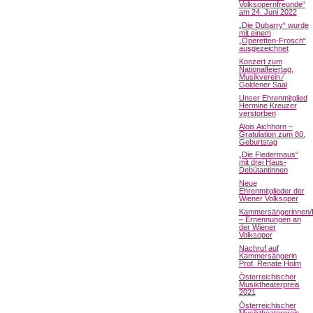
Volksopernfreunde“
am 24. Juni 2022
„Die Dubarry“ wurde
mit einem
„Operetten-Frosch“
ausgezeichnet
Konzert zum
Nationalfeiertag,
Musikverein ⁄
Goldener Saal
Unser Ehrenmitglied
Hermine Kreuzer
verstorben
Alois Aichhorn –
Gratulation zum 80.
Geburtstag
„Die Fledermaus“
mit drei Haus-
Debütantinnen
Neue
Ehrenmitglieder der
Wiener Volksoper
Kammersängerinnen
– Ernennungen an
der Wiener
Volksoper
Nachruf auf
Kammersängerin
Prof. Renate Holm
Österreichischer
Musiktheaterpreis
2021
Österreichischer
Musiktheaterpreis