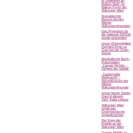
in Gedenken an
Robert Stolz“ im
Balkon-Foyer der
Volksoper Wien
Nostalgischer
Besuch bei den
Wiener
Volksopernfreunden
Das Programm für
die Spielzeit 2025/26
wurde präsentiert
Unser Ehrenmitglied
Gerhard Ernst zu
Gast bei der Oster-
Soiree
Musikalische Buch-
Präsentation
„Caspar Richter –
Dirigent der Vielfalt“
„Zauberhafte
Weihnacht“ –
Adventkonzert der
Wiener
Volksopernfreunde
Unser letzter Soirée
Gast in diesem
Jahr: Katia Ledoux
Volksoper Wien
erhält das
Österreichische
Umweltzeichen
Der Krieg der
Knöpfe an der
Volksoper Wien
Gustav Mahler zu