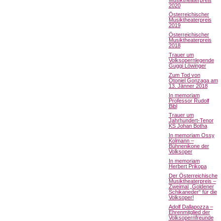
2020
Österreichischer
Musiktheaterpreis
2019
Österreichischer
Musiktheaterpreis
2018
Trauer um
Volksopernlegende
Guggi Löwinger
Zum Tod von
Otoniel Gonzaga am
13. Jänner 2018
In memoriam
Professor Rudolf
Bibl
Trauer um
Jahrhundert-Tenor
KS Johan Botha
In memoriam Ossy
Kolmann –
Bühnenikone der
Volksoper
In memoriam
Herbert Prikopa
Der Österreichische
Musiktheaterpreis –
Zweimal „Goldener
Schikaneder“ für die
Volksoper!
Adolf Dallapozza –
Ehrenmitglied der
Volksopernfreunde