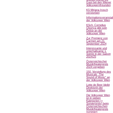
Gast bei den Wiener
Volksopernfreunden
KS Mirjana Irosch
verstorben
Informationsveranstal
der Volksoper Wien
KSch. Cornelius
Obonya gibt sein
Debüt an der
Volksoper Wien
Zur Premiere von
Carmen am 21.
September 2024
Interessante und
unterhaltsame 1.
Soirée in der Saison
2024/25
Österreichischer
Musiktheaterpreis
2024 vergeben
150. Vorstellung des
Musicals „The
Sound of Music“ an
der Volksoper Wien
Lotte de Beer bleibt
Direktorin der
Volksoper Wien
Die Volksoper Wien
ist in sieben
Kategorien (+
Sonderpreis) beim
Österreichischen
Musiktheaterpreis
nominiert