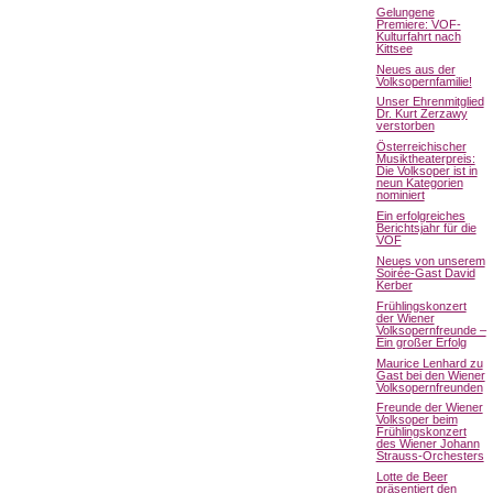
Gelungene
Premiere: VOF-
Kulturfahrt nach
Kittsee
Neues aus der
Volksopernfamilie!
Unser Ehrenmitglied
Dr. Kurt Zerzawy
verstorben
Österreichischer
Musiktheaterpreis:
Die Volksoper ist in
neun Kategorien
nominiert
Ein erfolgreiches
Berichtsjahr für die
VOF
Neues von unserem
Soirée-Gast David
Kerber
Frühlingskonzert
der Wiener
Volksopernfreunde –
Ein großer Erfolg
Maurice Lenhard zu
Gast bei den Wiener
Volksopernfreunden
Freunde der Wiener
Volksoper beim
Frühlingskonzert
des Wiener Johann
Strauss-Orchesters
Lotte de Beer
präsentiert den