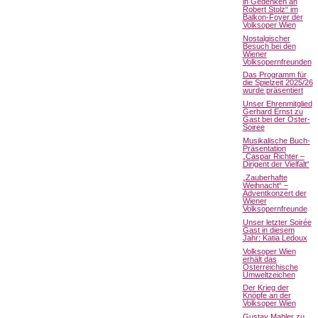
in Gedenken an
Robert Stolz“ im
Balkon-Foyer der
Volksoper Wien
Nostalgischer
Besuch bei den
Wiener
Volksopernfreunden
Das Programm für
die Spielzeit 2025/26
wurde präsentiert
Unser Ehrenmitglied
Gerhard Ernst zu
Gast bei der Oster-
Soiree
Musikalische Buch-
Präsentation
„Caspar Richter –
Dirigent der Vielfalt“
„Zauberhafte
Weihnacht“ –
Adventkonzert der
Wiener
Volksopernfreunde
Unser letzter Soirée
Gast in diesem
Jahr: Katia Ledoux
Volksoper Wien
erhält das
Österreichische
Umweltzeichen
Der Krieg der
Knöpfe an der
Volksoper Wien
Gustav Mahler zu