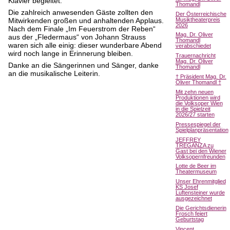
Klavier begleitet.
Thomandl
Die zahlreich anwesenden Gäste zollten den
Der Österreichische
Musiktheaterpreis
Mitwirkenden großen und anhaltenden Applaus.
2026
Nach dem Finale „Im Feuerstrom der Reben“
Mag. Dr. Oliver
aus der „Fledermaus“ von Johann Strauss
Thomandl
waren sich alle einig: dieser wunderbare Abend
verabschiedet
wird noch lange in Erinnerung bleiben.
Trauernachricht
Mag. Dr. Oliver
Danke an die Sängerinnen und Sänger, danke
Thomandl
an die musikalische Leiterin.
† Präsident Mag. Dr.
Oliver Thomandl †
Mit zehn neuen
Produktionen wird
die Volksoper Wien
in die Spielzeit
2026/27 starten
Pressespiegel der
Spielplanpräsentation
JEFFREY
TREGANZA zu
Gast bei den Wiener
Volksopernfreunden
Lotte de Beer im
Theatermuseum
Unser Ehrenmitglied
KS Josef
Luftensteiner wurde
ausgezeichnet
Die Gerichtsdienerin
Frosch feiert
Geburtstag
Vincent