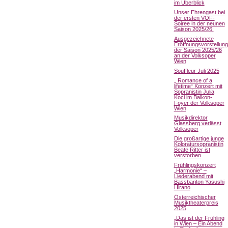
im Überblick
Unser Ehrengast bei
der ersten VOF-
Soiree in der neunen
Saison 2025/26:
Ausgezeichnete
Eröffnungsvorstellung
der Saison 2025/26
an der Volksoper
Wien
Souffleur Juli 2025
„ Romance of a
lifetime“ Konzert mit
Sopranistin Julia
Koci im Balkon-
Foyer der Volksoper
Wien
Musikdirektor
Glassberg verlässt
Volksoper
Die großartige junge
Koloratursopranistin
Beate Ritter ist
verstorben
Frühlingskonzert
„Harmonie“ –
Liederabend mit
Bassbariton Yasushi
Hirano
Österreichischer
Musiktheaterpreis
2025
„Das ist der Frühling
in Wien – Ein Abend