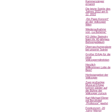
Kammersänger
ernannt
Die letzte Soirée des
Jahres 2022 am 9.
12. 2022
„Ein Papp-Konzert“
an der Volksoper
Wien
Wiederaufnahme
von „La Bohème“
KS Ulrike Steinsky
feiert ihr 40-jähriges
Bühnenjubiläum
Überraschungsgäste
bei unserer Soirée
Großer Erfolg für die
neue
Volksoperndirektion
Herzlich
Willkommen Lotte de
Beer!
Herbstangebot der
Volksoper
Zwei großartige
Musical Erfolge
kehren wieder auf
die Bühne der
Volksoper zurück
Karl-Michael Ebner
mit Berufstitel
„Professor“ geehrt
Festkonzert „20
Jahre Wiener