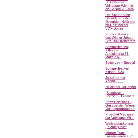
Spielplan der
Volksoper Wien für
die Saison 2023/24
Der Steuermann
Dalands aus dem
fliegenden Holländer
zu Gast bei der
VOF-Soiree
Frühlingskonzert
des Wiener Johann
Strauss-Orchesters
Sommerfestival
Kittsee –
Anmeldefrist 31.
März 2023
Seinerzeit – Spezial
Sommerfestival
Kittsee 2023
Je später der
Abend……..
Heldin der Volksoper
„Seinerzeit –
Spezial“ – Premiere
Prinz Orlofsky zu
Gast bei den Wiener
Volksopernfreunden
Proschat Madani an
der Volksoper Wien
Weihnachtskonzert
„In dulci jubilo“
Morten Frank
Larsen wurde zum