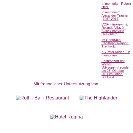
In memoriam Robert
Herzl
In memoriam
Alexander Trauner
(1967-2014)
VOF-Interview mit
Rolando Villazón:
“Glück hat viele
Gesichter”
Im Gespräch:
Christoph Wagner-
Trenkwitz
KS Peter Minich – in
memoriam
Festkonzert der
Wiener
Volksopernfreunde
am 23. Oktober
2011 im Lehar-
Schlössl
Mit freundlicher Unterstützung von: