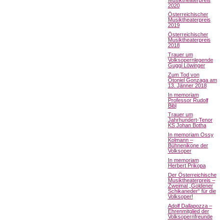
2020
Österreichischer
Musiktheaterpreis
2019
Österreichischer
Musiktheaterpreis
2018
Trauer um
Volksopernlegende
Guggi Löwinger
Zum Tod von
Otoniel Gonzaga am
13. Jänner 2018
In memoriam
Professor Rudolf
Bibl
Trauer um
Jahrhundert-Tenor
KS Johan Botha
In memoriam Ossy
Kolmann –
Bühnenikone der
Volksoper
In memoriam
Herbert Prikopa
Der Österreichische
Musiktheaterpreis –
Zweimal „Goldener
Schikaneder“ für die
Volksoper!
Adolf Dallapozza –
Ehrenmitglied der
Volksopernfreunde