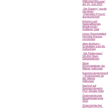
Volksopernfreunde“
am 24. Juni 2022
„Die Dubarry“ wurde
mit einem
„Operetten-Frosch“
ausgezeichnet
Konzert zum
Nationalfeiertag,
Musikverein ⁄
Goldener Saal
Unser Ehrenmitglied
Hermine Kreuzer
verstorben
Alois Aichhorn –
Gratulation zum 80.
Geburtstag
„Die Fledermaus“
mit drei Haus-
Debütantinnen
Neue
Ehrenmitglieder der
Wiener Volksoper
Kammersängerinnen
– Ernennungen an
der Wiener
Volksoper
Nachruf auf
Kammersängerin
Prof. Renate Holm
Österreichischer
Musiktheaterpreis
2021
Österreichischer
Musiktheaterpreis