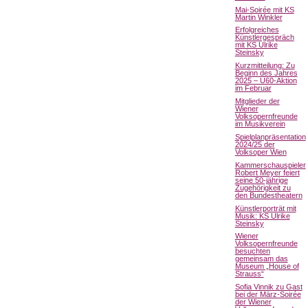
Mai-Soirée mit KS
Martin Winkler
Erfolgreiches
Künstlergespräch
mit KS Ulrike
Steinsky
Kurzmitteilung: Zu
Beginn des Jahres
2025 – Ü60-Aktion
im Februar
Mitglieder der
Wiener
Volksopernfreunde
im Musikverein
Spielplanpräsentation
2024/25 der
Volksoper Wien
Kammerschauspieler
Robert Meyer feiert
seine 50-jährige
Zugehörigkeit zu
den Bundestheatern
Künstlerporträt mit
Musik: KS Ulrike
Steinsky
Wiener
Volksopernfreunde
besuchten
gemeinsam das
Museum „House of
Strauss“
Sofia Vinnik zu Gast
bei der März-Soirée
der Wiener