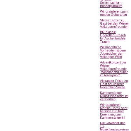
Schirrmacher –
Bühnenjubiläum
Wir gratulieren zum
runden Geburtstag
Stefan Tanzer zu
Gast bei den Wiener
Volksopernfreunden
BR-Klassik
Operetten-Frosch
für Aschenbrödels
Traum
Weihnachtliche
Vorfreude mit dem
Jugendchor der
Volksoper Wien
Adventkonzert der
Wiener
Volksopernfreunde
„Weihnachtszauber
im Alsergrund“
Alexander Fritze zu
Gast bei unserer
November-Soiree
Kammersänger
Rudolf Wasserlof ist
verstorben
Wir gratulieren
Martina Dorak sehr
herzlich zur ihrer
Ernennung zur
Kammersängerin!
Die Gewinner des
13.
Musiktheaterpreises