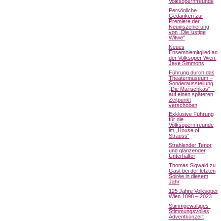
Volksopernfreunde
Persönliche
Gedanken zur
Premiere der
Neuinszenierung
von „Die lustige
Witwe“
Neues
Ensemblemitglied an
der Volksoper Wien:
Jaye Simmons
Führung durch das
Theatermuseum –
Sonderausstellung
„Die Marischkas“ –
auf einen späteren
Zeitpunkt
verschoben
Exklusive Führung
für die
Volksopernfreunde
im „House of
Strauss“
Strahlender Tenor
und glänzender
Unterhalter
Thomas Sigwald zu
Gast bei der letzten
Soirée in diesem
Jahr
125 Jahre Volksoper
Wien 1898 – 2023
Stimmgewaltiges-
Stimmungsvolles
Adventkonzert