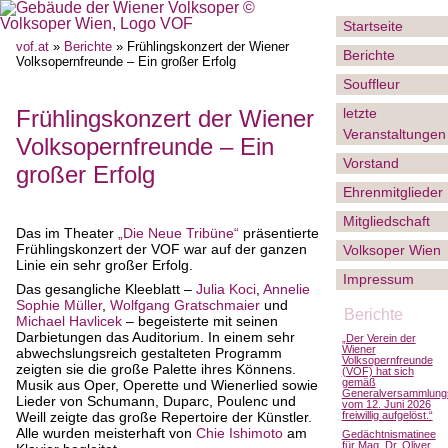
Startseite
vof.at
»
Berichte
» Frühlingskonzert der Wiener
Berichte
Volksopernfreunde – Ein großer Erfolg
Souffleur
letzte
Frühlingskonzert der Wiener
Veranstaltungen
Volksopernfreunde – Ein
Vorstand
großer Erfolg
Ehrenmitglieder
Mitgliedschaft
Das im Theater
„Die Neue Tribüne“
präsentierte
Frühlingskonzert der VOF war auf der ganzen
Volksoper Wien
Linie ein sehr großer Erfolg.
Impressum
Das gesangliche Kleeblatt –
Julia Koci
,
Annelie
Sophie Müller
,
Wolfgang Gratschmaier
und
Berichte
Michael Havlicek
– begeisterte mit seinen
Darbietungen das Auditorium. In einem sehr
„Der Verein der
Wiener
abwechslungsreich gestalteten Programm
Volksopernfreunde
zeigten sie die große Palette ihres Könnens.
(VOF) hat sich
gemäß
Musik aus Oper, Operette und Wienerlied sowie
Generalversammlung
Lieder von Schumann, Duparc, Poulenc und
vom 12. Juni 2026
Weill zeigte das große Repertoire der Künstler.
freiwillig aufgelöst.“
Alle wurden meisterhaft von
Chie Ishimoto
am
Gedächtnismatinee
für Mag. Dr. Oliver