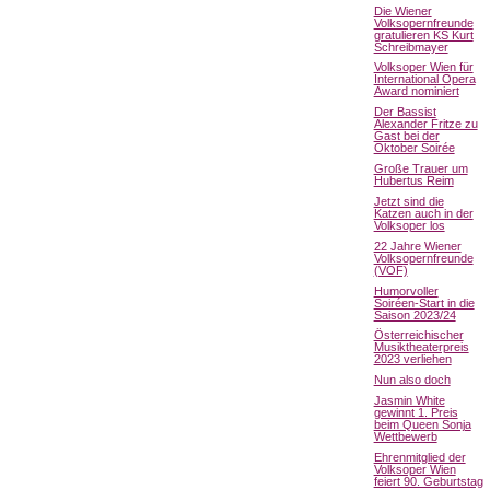
Die Wiener
Volksopernfreunde
gratulieren KS Kurt
Schreibmayer
Volksoper Wien für
International Opera
Award nominiert
Der Bassist
Alexander Fritze zu
Gast bei der
Oktober Soirée
Große Trauer um
Hubertus Reim
Jetzt sind die
Katzen auch in der
Volksoper los
22 Jahre Wiener
Volksopernfreunde
(VOF)
Humorvoller
Soiréen-Start in die
Saison 2023/24
Österreichischer
Musiktheaterpreis
2023 verliehen
Nun also doch
Jasmin White
gewinnt 1. Preis
beim Queen Sonja
Wettbewerb
Ehrenmitglied der
Volksoper Wien
feiert 90. Geburtstag