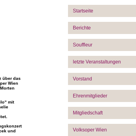
Startseite
Berichte
Souffleur
letzte Veranstaltungen
z über das
Vorstand
oper Wien
 Morten
Ehrenmitglieder
lo“ mit
elie
Mitgliedschaft
tet.
ingskonzert
Volksoper Wien
icek und