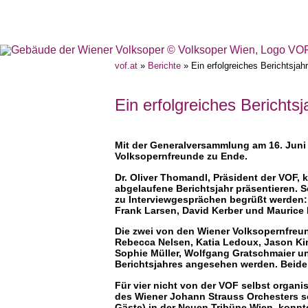
vof.at
»
Berichte
» Ein erfolgreiches Berichtsjah
Ein erfolgreiches Berichts
Mit der Generalversammlung am 16. Juni 2
Volksopernfreunde zu Ende.
Dr. Oliver Thomandl, Präsident der VOF,
abgelaufene Berichtsjahr präsentieren. 
zu Interviewgesprächen begrüßt werden: 
Frank Larsen, David Kerber und Maurice
Die zwei von den Wiener Volksopernfreun
Rebecca Nelsen, Katia Ledoux, Jason Kim
Sophie Müller, Wolfgang Gratschmaier u
Berichtsjahres angesehen werden. Beide 
Für vier nicht von der VOF selbst organ
des Wiener Johann Strauss Orchesters so
Gäste) in der Neuen Tribüne Wien, konnt