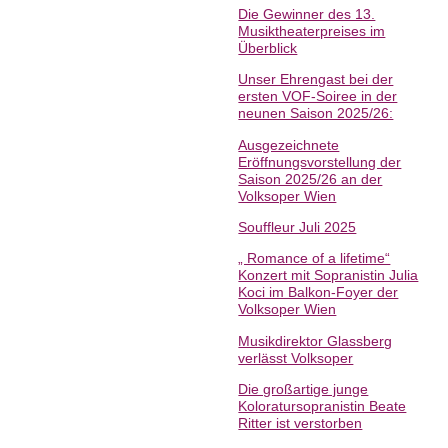
Die Gewinner des 13.
Musiktheaterpreises im
Überblick
Unser Ehrengast bei der
ersten VOF-Soiree in der
neunen Saison 2025/26:
Ausgezeichnete
Eröffnungsvorstellung der
Saison 2025/26 an der
Volksoper Wien
Souffleur Juli 2025
„ Romance of a lifetime“
Konzert mit Sopranistin Julia
Koci im Balkon-Foyer der
Volksoper Wien
Musikdirektor Glassberg
verlässt Volksoper
Die großartige junge
Koloratursopranistin Beate
Ritter ist verstorben