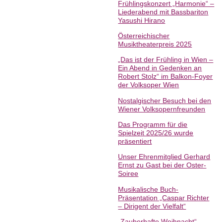
Frühlingskonzert „Harmonie“ –
Liederabend mit Bassbariton
Yasushi Hirano
Österreichischer
Musiktheaterpreis 2025
„Das ist der Frühling in Wien –
Ein Abend in Gedenken an
Robert Stolz“ im Balkon-Foyer
der Volksoper Wien
Nostalgischer Besuch bei den
Wiener Volksopernfreunden
Das Programm für die
Spielzeit 2025/26 wurde
präsentiert
Unser Ehrenmitglied Gerhard
Ernst zu Gast bei der Oster-
Soiree
Musikalische Buch-
Präsentation „Caspar Richter
– Dirigent der Vielfalt“
„Zauberhafte Weihnacht“ –