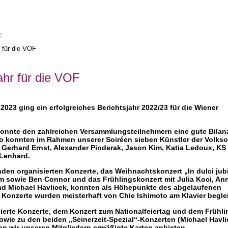
r für die VOF
jahr für die VOF
023 ging ein erfolgreiches Berichtsjahr 2022/23 für die Wiener
 konnte den zahlreichen Versammlungsteilnehmern eine gute Bilan
So konnten im Rahmen unserer Soiréen sieben Künstler der Volks
Gerhard Ernst, Alexander Pinderak, Jason Kim, Katia Ledoux, KS
 Lenhard.
den organisierten Konzerte, das Weihnachtskonzert „In dulci jubi
 sowie Ben Connor und das Frühlingskonzert mit Julia Koci, Ann
nd Michael Havlicek, konnten als Höhepunkte des abgelaufenen
Konzerte wurden meisterhaft von Chie Ishimoto am Klavier beglei
isierte Konzerte, dem Konzert zum Nationalfeiertag und dem Frühl
wie zu den beiden „Seinerzeit-Spezial“-Konzerten (Michael Havl
en wir unseren Mitgliedern ermäßigte Karten anbieten.