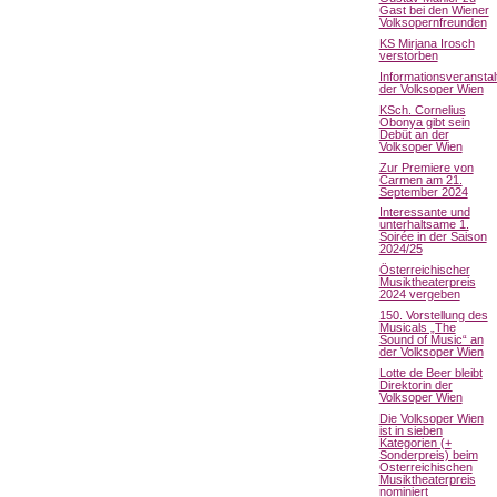
Gast bei den Wiener
Volksopernfreunden
KS Mirjana Irosch
verstorben
Informationsveranstal
der Volksoper Wien
KSch. Cornelius
Obonya gibt sein
Debüt an der
Volksoper Wien
Zur Premiere von
Carmen am 21.
September 2024
Interessante und
unterhaltsame 1.
Soirée in der Saison
2024/25
Österreichischer
Musiktheaterpreis
2024 vergeben
150. Vorstellung des
Musicals „The
Sound of Music“ an
der Volksoper Wien
Lotte de Beer bleibt
Direktorin der
Volksoper Wien
Die Volksoper Wien
ist in sieben
Kategorien (+
Sonderpreis) beim
Österreichischen
Musiktheaterpreis
nominiert