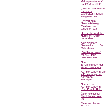
Volksopernfreunde“
am 24. Juni 2022
„Die Dubarry“ wurde
mit einem
„Operetten-Frosch“
ausgezeichnet
Konzert zum
Nationalfeiertag,
Musikverein ⁄
Goldener Saal
Unser Ehrenmitglied
Hermine Kreuzer
verstorben
Alois Aichhorn –
Gratulation zum 80.
Geburtstag
„Die Fledermaus“
mit drei Haus-
Debütantinnen
Neue
Ehrenmitglieder der
Wiener Volksoper
Kammersängerinnen
– Ernennungen an
der Wiener
Volksoper
Nachruf auf
Kammersängerin
Prof. Renate Holm
Österreichischer
Musiktheaterpreis
2021
Österreichischer
Musiktheaterpreis