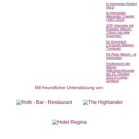
In memoriam Robert
Herzl
In memoriam
Alexander Trauner
(1967-2014)
VOF-Interview mit
Rolando Villazón:
“Glück hat viele
Gesichter”
Im Gespräch:
Christoph Wagner-
Trenkwitz
KS Peter Minich – in
memoriam
Festkonzert der
Wiener
Volksopernfreunde
am 23. Oktober
2011 im Lehar-
Schlössl
Mit freundlicher Unterstützung von: