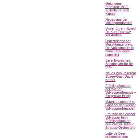
Gelungene
Premiere: VOF-
Kulturfahrt nach
Kittsee
Neues aus der
Volksopernfamilie!
Unser Ehrenmitglied
Dr. Kurt Zerzawy
verstorben
Österreichischer
Musiktheaterpreis:
Die Volksoper ist in
neun Kategorien
nominiert
Ein erfolgreiches
Berichtsjahr für die
VOF
Neues von unserem
Soirée-Gast David
Kerber
Frühlingskonzert
der Wiener
Volksopernfreunde –
Ein großer Erfolg
Maurice Lenhard zu
Gast bei den Wiener
Volksopernfreunden
Freunde der Wiener
Volksoper beim
Frühlingskonzert
des Wiener Johann
Strauss-Orchesters
Lotte de Beer
präsentiert den