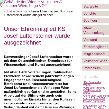
Startseite
vof.at
»
Berichte
» Unser Ehrenmitglied KS Josef
Berichte
Luftensteiner wurde ausgezeichnet
Souffleur
letzte
Unser Ehrenmitglied KS
Veranstaltungen
Josef Luftensteiner wurde
Vorstand
ausgezeichnet
Ehrenmitglieder
Mitgliedschaft
Kammersänger Josef Luftensteiner wurde
mit dem Österreichischen Ehrenkreuz für
Volksoper Wien
Wissenschaft und Kunst ausgezeichnet!
Impressum
Mit über 1.450 Vorstellungen, zahlreichen
Premieren sowie seinem jahrzehntelangen
Berichte
Engagement als Ensemblemitglied,
„Der Verein der
Betriebsrat und Interessenvertreter hat
Wiener
Josef Luftensteiner die Volksoper Wien
Volksopernfreunde
(VOF) hat sich
maßgeblich geprägt und mitgestaltet. Seine
gemäß
Arbeit auf der Bühne wie auch sein
Generalversammlung
vom 12. Juni 2026
unermüdlicher Einsatz hinter den Kulissen
freiwillig aufgelöst.“
zeigen eindrucksvoll seine enge
Gedächtnismatinee
Verbundenheit mit dem Haus am Währinger
für Mag. Dr. Oliver