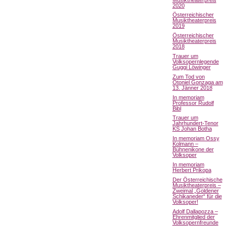
2020
Österreichischer
Musiktheaterpreis
2019
Österreichischer
Musiktheaterpreis
2018
Trauer um
Volksopernlegende
Guggi Löwinger
Zum Tod von
Otoniel Gonzaga am
13. Jänner 2018
In memoriam
Professor Rudolf
Bibl
Trauer um
Jahrhundert-Tenor
KS Johan Botha
In memoriam Ossy
Kolmann –
Bühnenikone der
Volksoper
In memoriam
Herbert Prikopa
Der Österreichische
Musiktheaterpreis –
Zweimal „Goldener
Schikaneder“ für die
Volksoper!
Adolf Dallapozza –
Ehrenmitglied der
Volksopernfreunde