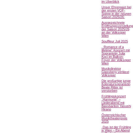
im Überblick
Unser Ehrengast bei
der ersten VOF-
Soiree in der neunen
Saison 2025/26:
Ausgezeichnete
Eröffnungsvorstellung
der Saison 2025/26
an der Volksoper
Wien
Souffleur Juli 2025
„ Romance of a
lifetime“ Konzert mit
Sopranistin Julia
Koci im Balkon-
Foyer der Volksoper
Wien
Musikdirektor
Glassberg verlässt
Volksoper
Die großartige junge
Koloratursopranistin
Beate Ritter ist
verstorben
Frühlingskonzert
„Harmonie“ –
Liederabend mit
Bassbariton Yasushi
Hirano
Österreichischer
Musiktheaterpreis
2025
„Das ist der Frühling
in Wien – Ein Abend