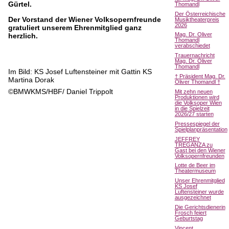
Gürtel.
Thomandl
Der Österreichische
Der Vorstand der Wiener Volksopernfreunde
Musiktheaterpreis
2026
gratuliert unserem Ehrenmitglied ganz
Mag. Dr. Oliver
herzlich.
Thomandl
verabschiedet
Trauernachricht
Mag. Dr. Oliver
Thomandl
Im Bild: KS Josef Luftensteiner mit Gattin KS
† Präsident Mag. Dr.
Martina Dorak
Oliver Thomandl †
©BMWKMS/HBF/ Daniel Trippolt
Mit zehn neuen
Produktionen wird
die Volksoper Wien
in die Spielzeit
2026/27 starten
Pressespiegel der
Spielplanpräsentation
JEFFREY
TREGANZA zu
Gast bei den Wiener
Volksopernfreunden
Lotte de Beer im
Theatermuseum
Unser Ehrenmitglied
KS Josef
Luftensteiner wurde
ausgezeichnet
Die Gerichtsdienerin
Frosch feiert
Geburtstag
Vincent