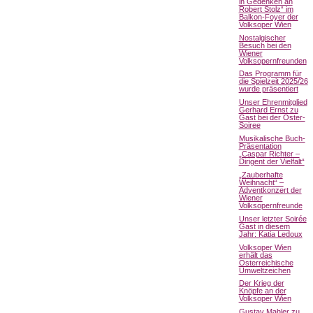
in Gedenken an
Robert Stolz“ im
Balkon-Foyer der
Volksoper Wien
Nostalgischer
Besuch bei den
Wiener
Volksopernfreunden
Das Programm für
die Spielzeit 2025/26
wurde präsentiert
Unser Ehrenmitglied
Gerhard Ernst zu
Gast bei der Oster-
Soiree
Musikalische Buch-
Präsentation
„Caspar Richter –
Dirigent der Vielfalt“
„Zauberhafte
Weihnacht“ –
Adventkonzert der
Wiener
Volksopernfreunde
Unser letzter Soirée
Gast in diesem
Jahr: Katia Ledoux
Volksoper Wien
erhält das
Österreichische
Umweltzeichen
Der Krieg der
Knöpfe an der
Volksoper Wien
Gustav Mahler zu