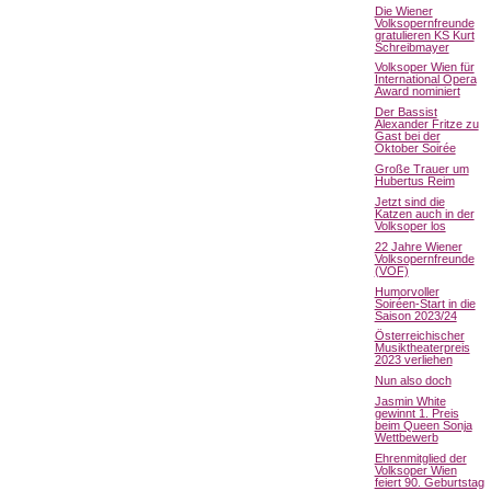
Die Wiener
Volksopernfreunde
gratulieren KS Kurt
Schreibmayer
Volksoper Wien für
International Opera
Award nominiert
Der Bassist
Alexander Fritze zu
Gast bei der
Oktober Soirée
Große Trauer um
Hubertus Reim
Jetzt sind die
Katzen auch in der
Volksoper los
22 Jahre Wiener
Volksopernfreunde
(VOF)
Humorvoller
Soiréen-Start in die
Saison 2023/24
Österreichischer
Musiktheaterpreis
2023 verliehen
Nun also doch
Jasmin White
gewinnt 1. Preis
beim Queen Sonja
Wettbewerb
Ehrenmitglied der
Volksoper Wien
feiert 90. Geburtstag