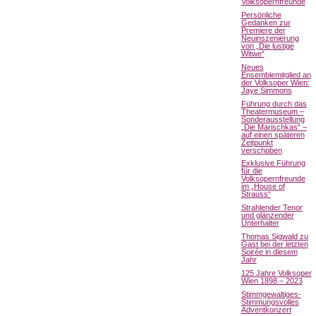
Volksopernfreunde
Persönliche
Gedanken zur
Premiere der
Neuinszenierung
von „Die lustige
Witwe“
Neues
Ensemblemitglied an
der Volksoper Wien:
Jaye Simmons
Führung durch das
Theatermuseum –
Sonderausstellung
„Die Marischkas“ –
auf einen späteren
Zeitpunkt
verschoben
Exklusive Führung
für die
Volksopernfreunde
im „House of
Strauss“
Strahlender Tenor
und glänzender
Unterhalter
Thomas Sigwald zu
Gast bei der letzten
Soirée in diesem
Jahr
125 Jahre Volksoper
Wien 1898 – 2023
Stimmgewaltiges-
Stimmungsvolles
Adventkonzert