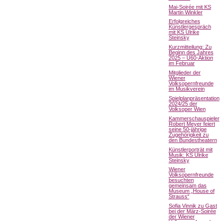
Mai-Soirée mit KS
Martin Winkler
Erfolgreiches
Künstlergespräch
mit KS Ulrike
Steinsky
Kurzmitteilung: Zu
Beginn des Jahres
2025 – Ü60-Aktion
im Februar
Mitglieder der
Wiener
Volksopernfreunde
im Musikverein
Spielplanpräsentation
2024/25 der
Volksoper Wien
Kammerschauspieler
Robert Meyer feiert
seine 50-jährige
Zugehörigkeit zu
den Bundestheatern
Künstlerporträt mit
Musik: KS Ulrike
Steinsky
Wiener
Volksopernfreunde
besuchten
gemeinsam das
Museum „House of
Strauss“
Sofia Vinnik zu Gast
bei der März-Soirée
der Wiener