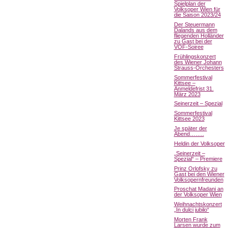
Spielplan der
Volksoper Wien für
die Saison 2023/24
Der Steuermann
Dalands aus dem
fliegenden Holländer
zu Gast bei der
VOF-Soiree
Frühlingskonzert
des Wiener Johann
Strauss-Orchesters
Sommerfestival
Kittsee –
Anmeldefrist 31.
März 2023
Seinerzeit – Spezial
Sommerfestival
Kittsee 2023
Je später der
Abend……..
Heldin der Volksoper
„Seinerzeit –
Spezial“ – Premiere
Prinz Orlofsky zu
Gast bei den Wiener
Volksopernfreunden
Proschat Madani an
der Volksoper Wien
Weihnachtskonzert
„In dulci jubilo“
Morten Frank
Larsen wurde zum