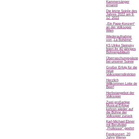
Kammersänger
ernannt
Die letzte Soirée des
Jahres 2022 am 9.
12. 2022
„Ein Papp-Konzert“
an der Volksoper
Wien
Wiederaufnahme
von „La Bohème“
KS Ulrike Steinsky
feiert ihr 40-jähriges
Bühnenjubiläum
Überraschungsgäste
bei unserer Soirée
Großer Erfolg für die
neue
Volksoperndirektion
Herzlich
Willkommen Lotte de
Beer!
Herbstangebot der
Volksoper
Zwei großartige
Musical Erfolge
kehren wieder auf
die Bühne der
Volksoper zurück
Karl-Michael Ebner
mit Berufstitel
„Professor“ geehrt
Festkonzert „20
Jahre Wiener