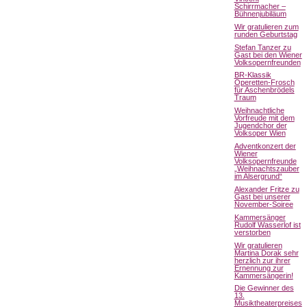
Schirrmacher –
Bühnenjubiläum
Wir gratulieren zum
runden Geburtstag
Stefan Tanzer zu
Gast bei den Wiener
Volksopernfreunden
BR-Klassik
Operetten-Frosch
für Aschenbrödels
Traum
Weihnachtliche
Vorfreude mit dem
Jugendchor der
Volksoper Wien
Adventkonzert der
Wiener
Volksopernfreunde
„Weihnachtszauber
im Alsergrund“
Alexander Fritze zu
Gast bei unserer
November-Soiree
Kammersänger
Rudolf Wasserlof ist
verstorben
Wir gratulieren
Martina Dorak sehr
herzlich zur ihrer
Ernennung zur
Kammersängerin!
Die Gewinner des
13.
Musiktheaterpreises